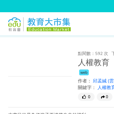
:::
跳到主要內容
:::
點閱數：592 次
人權教育
web
作者：
邱孟緘
(
關鍵字：
人權教
0
0