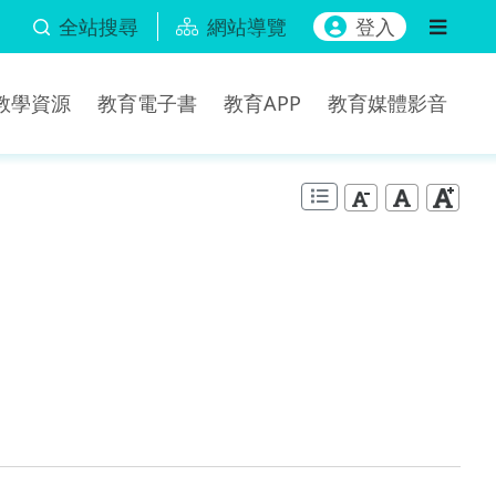
全站搜尋
網站導覽
登入
b教學資源
教育電子書
教育APP
教育媒體影音