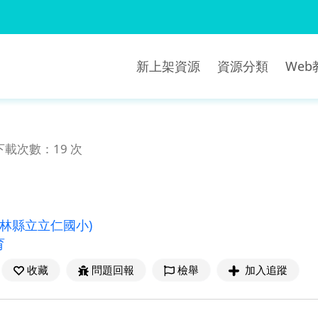
新上架資源
資源分類
We
下載次數：19 次
雲林縣立立仁國小)
育
收藏
問題回報
檢舉
加入追蹤