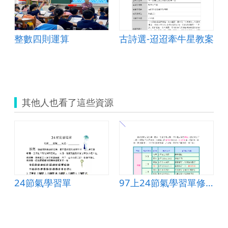
整數四則運算
古詩選-迢迢牽牛星教案
其他人也看了這些資源
24節氣學習單
97上24節氣學習單修正
.doc