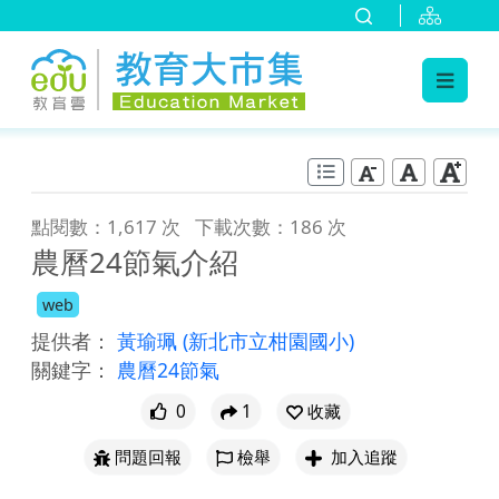
:::
跳到主要內容
:::
點閱數：1,617 次
下載次數：186 次
農曆24節氣介紹
web
提供者：
黃瑜珮
(新北市立柑園國小)
關鍵字：
農曆24節氣
0
1
收藏
問題回報
檢舉
加入追蹤