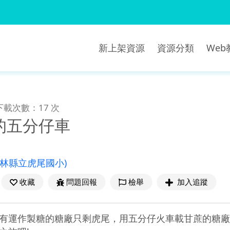
新上架資源
資源分類
We
下載次數：17 次
的五分仔車
雲林縣立虎尾國小)
收藏
問題回報
檢舉
加入追蹤
有運作製糖的糖廠只剩虎尾，用五分仔火車載甘蔗的糖廠