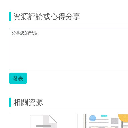
虎
糖
資源評論或心得分享
電
子
書.pdf
發表
相關資源