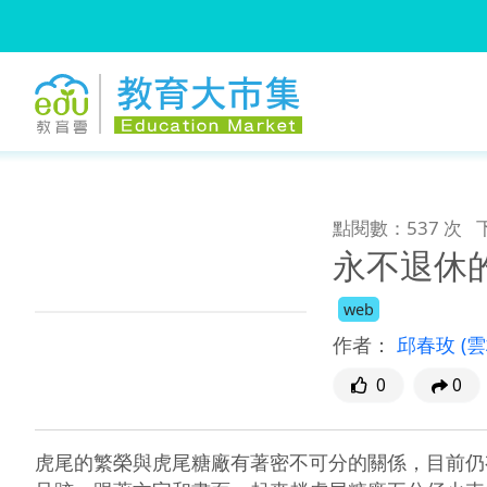
:::
跳到主要內容
:::
點閱數：537 次
永不退休
web
作者：
邱春玫
(
0
0
虎尾的繁榮與虎尾糖廠有著密不可分的關係，目前仍