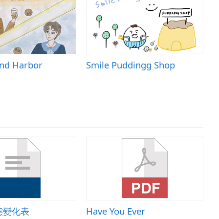
nd Harbor
Smile Puddingg Shop
T
態變化表
Have You Ever