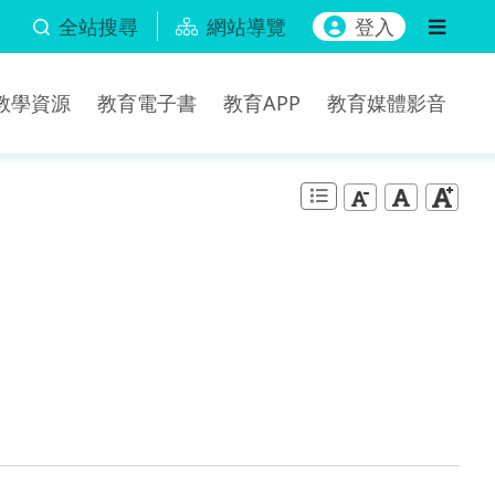
全站搜尋
網站導覽
登入
b教學資源
教育電子書
教育APP
教育媒體影音