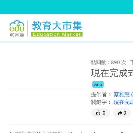
:::
跳到主要內容
:::
點閱數：890 次
現在完成式：H
web
提供者：
蔡雅慧
關鍵字：
現在完
0
0