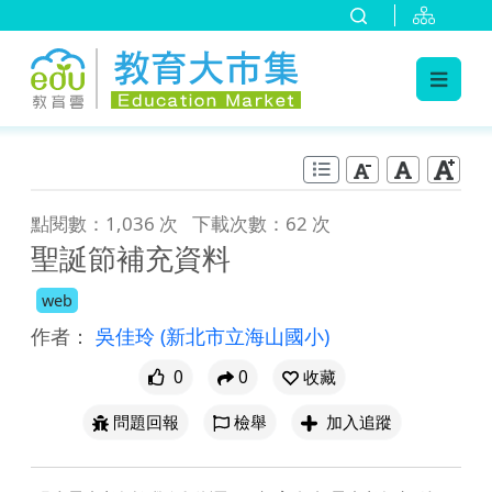
:::
跳到主要內容
:::
點閱數：1,036 次
下載次數：62 次
聖誕節補充資料
web
作者：
吳佳玲
(新北市立海山國小)
0
0
收藏
問題回報
檢舉
加入追蹤