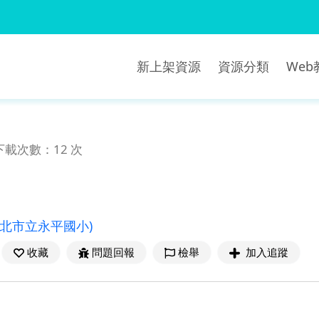
新上架資源
資源分類
We
下載次數：12 次
新北市立永平國小)
收藏
問題回報
檢舉
加入追蹤