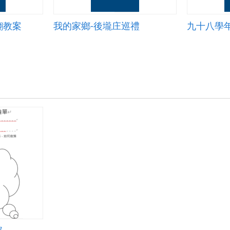
翻教案
我的家鄉-後壠庄巡禮