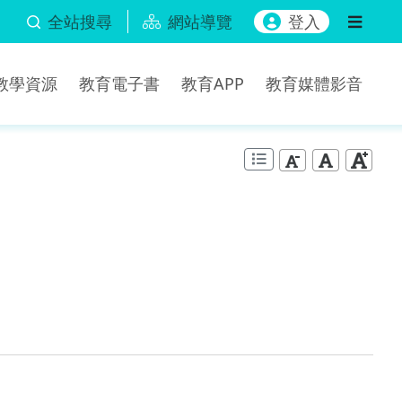
全站搜尋
網站導覽
登入
b教學資源
教育電子書
教育APP
教育媒體影音