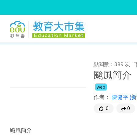
:::
跳到主要內容
:::
點閱數：389 次
颱風簡介
web
作者：
陳健平
(
0
0
颱風簡介