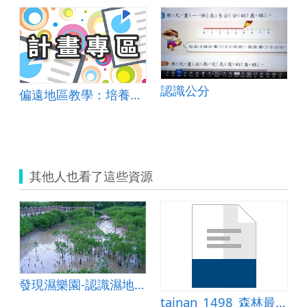
認識公分
偏遠地區教學：培養道德實踐與公民意識素養
其他人也看了這些資源
發現濕樂園-認識濕地ppt
最優美的一天教案
tainan_1498_森林最優美的一天教案