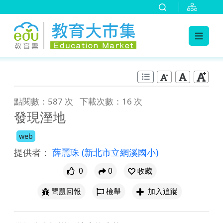
:::
跳到主要內容
:::
點閱數：587 次
下載次數：16 次
發現溼地
web
提供者：
薛麗珠
(新北市立網溪國小)
0
0
收藏
問題回報
檢舉
加入追蹤