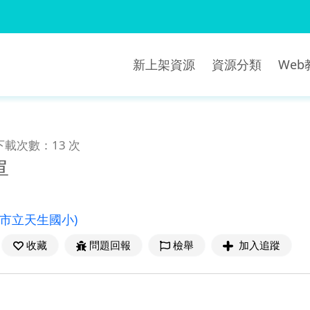
新上架資源
資源分類
We
下載次數：13 次
單
北市立天生國小)
收藏
問題回報
檢舉
加入追蹤