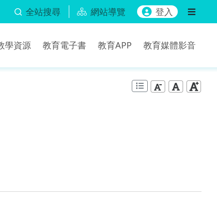
全站搜尋
網站導覽
登入
b教學資源
教育電子書
教育APP
教育媒體影音