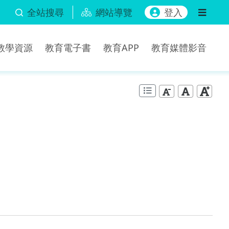
全站搜尋
網站導覽
登入
b教學資源
教育電子書
教育APP
教育媒體影音