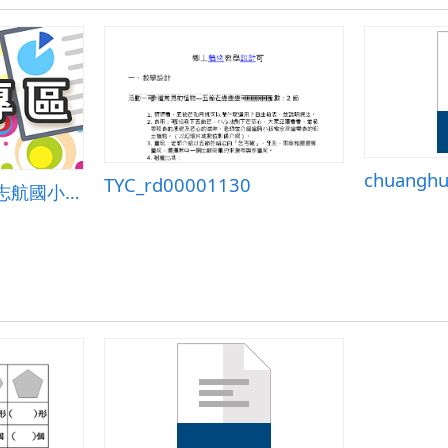
chuangh
TYC_rd00001130
從紐西蘭庫克山到 志航國小升旗台