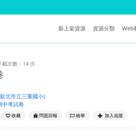
新上架資源
資源分類
We
下載次數：14 次
卷
(新北市立三重國小)
期中考試卷
收藏
問題回報
檢舉
加入追蹤