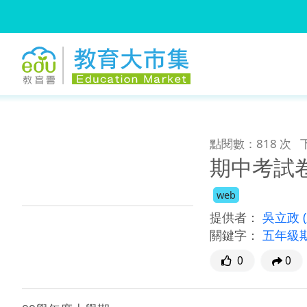
:::
跳到主要內容
:::
點閱數：818 次
期中考試
web
提供者：
吳立政
關鍵字：
五年級
0
0