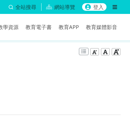
全站搜尋
網站導覽
登入
b教學資源
教育電子書
教育APP
教育媒體影音