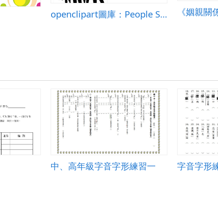
《姻親關
openclipart圖庫：People Silhouette 1
中、高年級字音字形練習一
字音字形