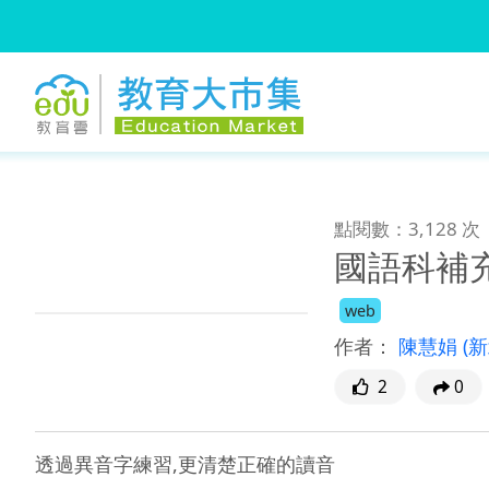
:::
跳到主要內容
:::
點閱數：3,128 次
國語科補
web
作者：
陳慧娟
(
2
0
透過異音字練習,更清楚正確的讀音