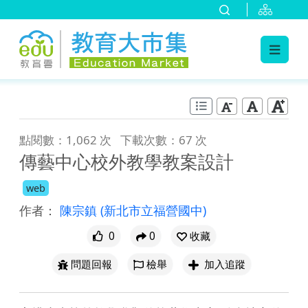
:::
跳到主要內容
:::
點閱數：1,062 次
下載次數：67 次
傳藝中心校外教學教案設計
web
作者：
陳宗鎮
(新北市立福營國中)
0
0
收藏
問題回報
檢舉
加入追蹤