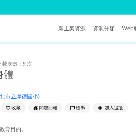
新上架資源
資源分類
We
下載次數：9 次
身體
新北市立厚德國小)
收藏
問題回報
檢舉
加入追蹤
教育目的。
