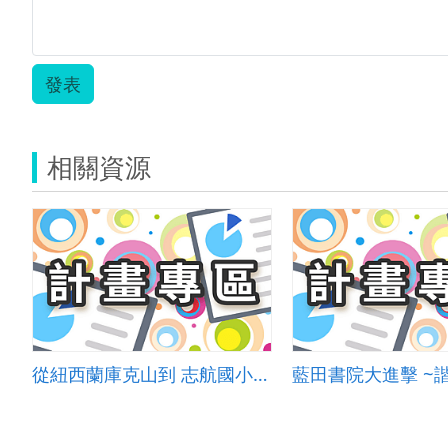
發表
相關資源
從紐西蘭庫克山到 志航國小升旗台
藍田書院大進擊 ~