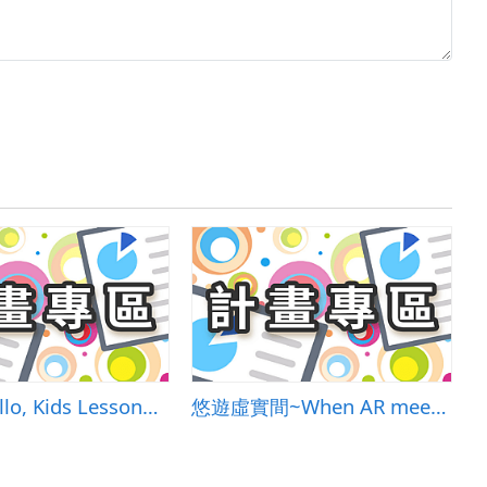
康軒版 Hello, Kids Lesson1-He Is Smart &amp; 自編教材
悠遊虛實間~When AR meets Education!