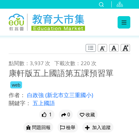
:::
跳到主要內容
:::
點閱數：3,937 次
下載次數：220 次
康軒版五上國語第五課預習單
web
作者：
白政強
(新北市立三重國小)
關鍵字：
五上國語
1
0
收藏
問題回報
檢舉
加入追蹤