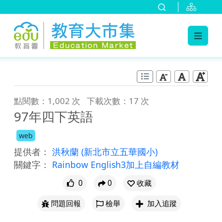
:::
跳到主要內容
:::
點閱數：1,002 次
下載次數：17 次
97年四下英語
web
提供者：
洪秋蘭
(新北市立五華國小)
關鍵字：
Rainbow English3加上自編教材
0
0
收藏
問題回報
檢舉
加入追蹤