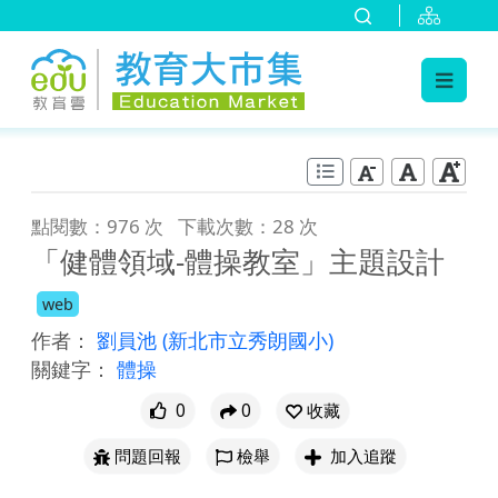
:::
跳到主要內容
:::
點閱數：976 次
下載次數：28 次
「健體領域-體操教室」主題設計
web
作者：
劉員池
(新北市立秀朗國小)
關鍵字：
體操
0
0
收藏
問題回報
檢舉
加入追蹤