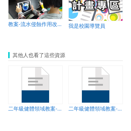
護有撇步！
教案-流水侵蝕作用改變地貌&amp;mdash;以峽谷為例
我是校園導覽員
其他人也看了這些資源
全生活我最行
二年級健體領域教案-安全生活我最行
二年級健體領域教案-安全生活我最行