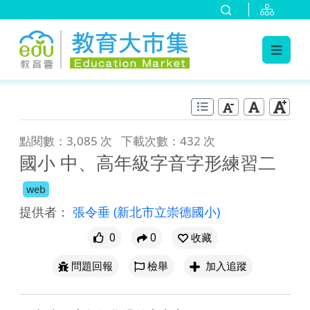
:::
跳到主要內容
:::
點閱數：3,085 次
下載次數：432 次
國小 中、高年級字音字形練習二
web
提供者：
張令垂
(新北市立崇德國小)
0
0
收藏
問題回報
檢舉
加入追蹤