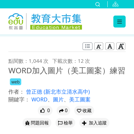
:::
跳到主要內容
:::
點閱數：1,044 次
下載次數：12 次
WORD加入圖片（美工圖案）練習
web
作者：
曾正德
(新北市立清水高中)
關鍵字：
WORD
、
圖片
、
美工圖案
0
0
收藏
問題回報
檢舉
加入追蹤