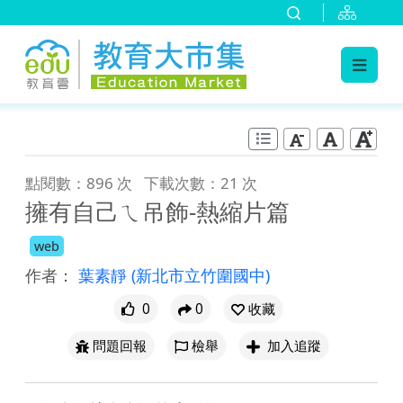
:::
跳到主要內容
:::
點閱數：896 次
下載次數：21 次
擁有自己ㄟ吊飾-熱縮片篇
web
作者：
葉素靜
(新北市立竹圍國中)
0
0
收藏
問題回報
檢舉
加入追蹤