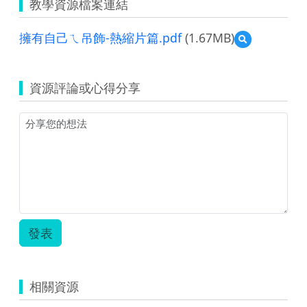
教學資源檔案連結
擁有自己ㄟ吊飾-熱縮片篇.pdf
(1.67MB)
預
覽
擁
有
資源評論或心得分享
自
己
ㄟ
吊
飾-
熱
縮
片
篇.pdf
發表
相關資源