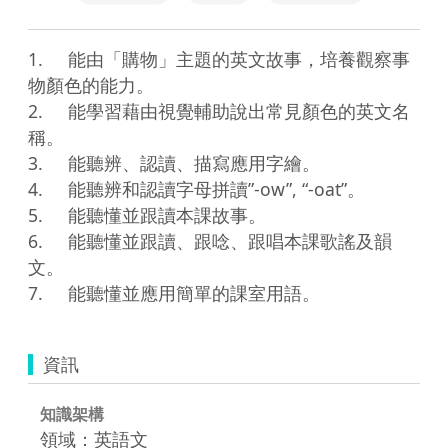
1.	能由「購物」主題的英文故事，培養觀察事
物顏色的能力。

2.	能學習藉由視覺輔助說出常見顏色的英文名
稱。

3.	能聽辨、認讀、描寫應用字繪。

4.	能聽辨和認讀字母拼讀”-ow”, “-oat”。

5.	能聽懂並跟讀本課故事。

6.	能聽懂並跟讀、跟唸、跟唱本課歌謠及韻
文。

資訊
知識架構
領域：英語文