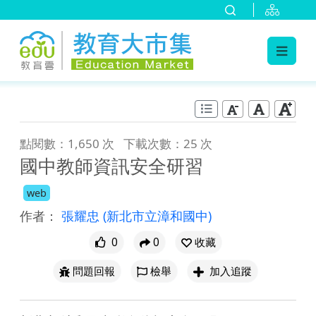
:::
跳到主要內容
:::
點閱數：1,650 次
下載次數：25 次
國中教師資訊安全研習
web
作者：
張耀忠
(新北市立漳和國中)
0
0
收藏
問題回報
檢舉
加入追蹤