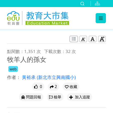
:::
跳到主要內容
:::
點閱數：1,351 次
下載次數：32 次
牧羊人的孫女
web
作者：
黃裕承
(新北市立興南國小)
0
2
收藏
問題回報
檢舉
加入追蹤