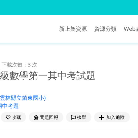
新上架資源
資源分類
We
下載次數：3 次
年級數學第一其中考試題
(雲林縣立鎮東國小)
期中考題
收藏
問題回報
檢舉
加入追蹤