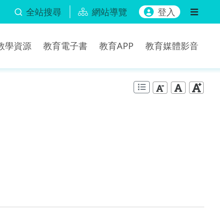
全站搜尋
網站導覽
登入
b教學資源
教育電子書
教育APP
教育媒體影音