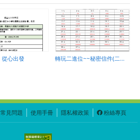
，從心出發
轉玩二進位~~秘密信件(二下 不插電資訊課)
常見問題
使用手冊
隱私權政策
粉絲專頁