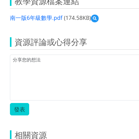
教學資源檔案連結
南一版6年級數學.pdf
(174.58KB)
預
覽
南
一
資源評論或心得分享
版
6
年
級
數
學.pdf
發表
相關資源