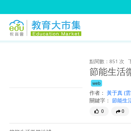
:::
跳到主要內容
:::
點閱數：851 次
節能生活
web
作者：
黃于真
(
關鍵字：
節能生
0
0