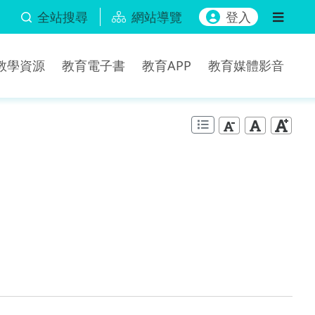
全站搜尋
網站導覽
登入
b教學資源
教育電子書
教育APP
教育媒體影音