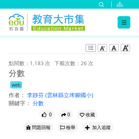
:::
跳到主要內容
:::
點閱數：1,183 次
下載次數：26 次
分數
web
作者：
李靜芬
(雲林縣立埤腳國小)
關鍵字：
分數
0
0
收藏
問題回報
檢舉
加入追蹤