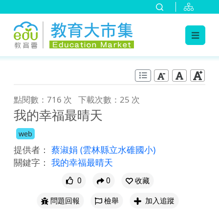
:::
跳到主要內容
:::
點閱數：716 次
下載次數：25 次
我的幸福最晴天
web
提供者：
蔡淑娟
(雲林縣立水碓國小)
關鍵字：
我的幸福最晴天
0
0
收藏
問題回報
檢舉
加入追蹤