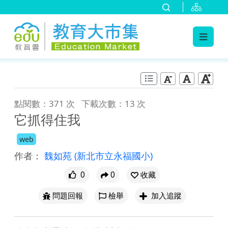
:::
跳到主要內容
:::
點閱數：371 次
下載次數：13 次
它抓得住我
web
作者：
魏如苑
(新北市立永福國小)
0
0
收藏
問題回報
檢舉
加入追蹤