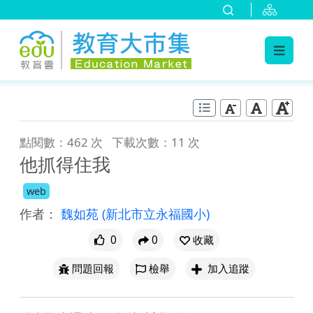
:::
跳到主要內容
:::
點閱數：462 次
下載次數：11 次
他抓得住我
web
作者：
魏如苑
(新北市立永福國小)
0
0
收藏
問題回報
檢舉
加入追蹤