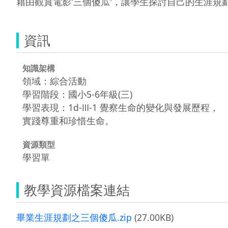
藉由觀賞電影'三個傻瓜'，讓學生探討自己的生涯規
資訊
知識架構
領域：綜合活動
學習階段：國小5-6年級(三)
學習表現：1d-Ⅲ-1 覺察生命的變化與發展歷程，
實踐尊重和珍惜生命。
資源類型
學習單
教學資源檔案連結
畢業生涯規劃之三個傻瓜.zip
(27.00KB)