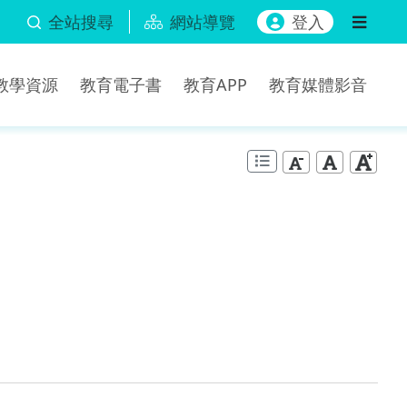
全站搜尋
網站導覽
登入
b教學資源
教育電子書
教育APP
教育媒體影音