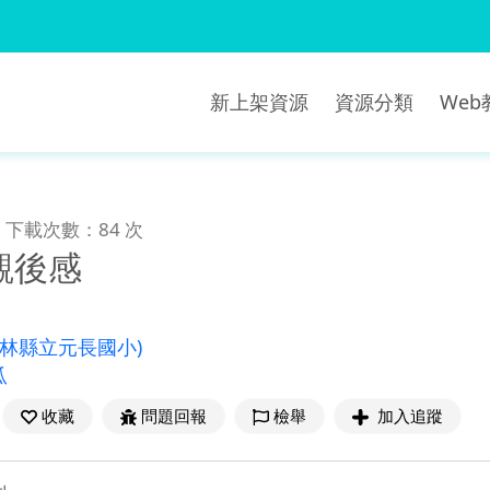
新上架資源
資源分類
We
下載次數：84 次
觀後感
雲林縣立元長國小)
瓜
收藏
問題回報
檢舉
加入追蹤