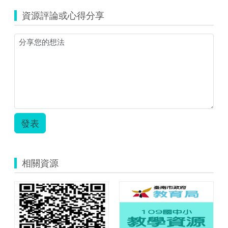
區
資源評論或心得分享
域
地
理
東
南
亞
_ppt.pdf
發表
相關資源