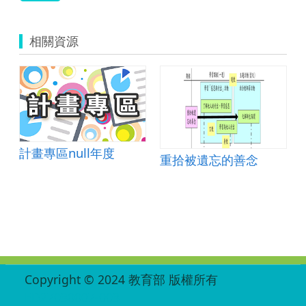
相關資源
計畫專區null年度
重拾被遺忘的善念
:::
Copyright © 2024 教育部 版權所有
ED27030007-003