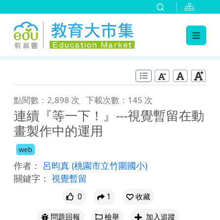
:::
跳到主要內容
:::
點閱數：2,898 次
下載次數：145 次
連續『等一下！』---視覺暫留在動
畫製作中的運用
web
作者：
呂昀真
(桃園市立竹圍國小)
關鍵字：
視覺暫留
0
1
收藏
問題回報
檢舉
加入追蹤