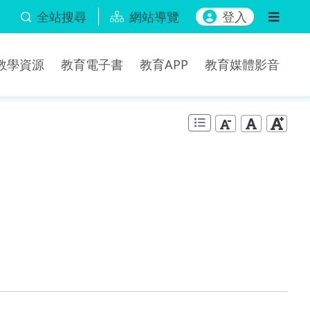
全站搜尋
網站導覽
登入
b教學資源
教育電子書
教育APP
教育媒體影音