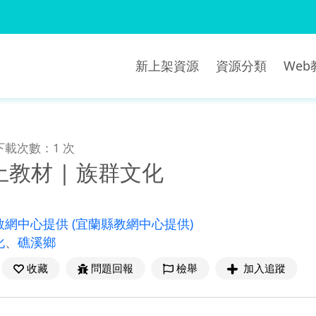
新上架資源
資源分類
We
下載次數：1 次
教材 | 族群文化
教網中心提供
(宜蘭縣教網中心提供)
化
、
礁溪鄉
收藏
問題回報
檢舉
加入追蹤