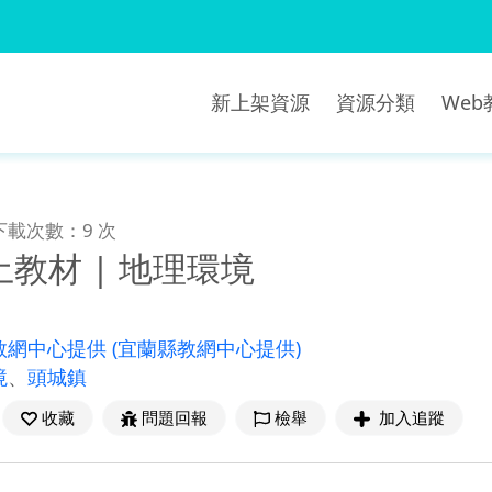
新上架資源
資源分類
We
下載次數：9 次
教材 | 地理環境
教網中心提供
(宜蘭縣教網中心提供)
境
、
頭城鎮
收藏
問題回報
檢舉
加入追蹤