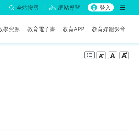
全站搜尋
網站導覽
登入
b教學資源
教育電子書
教育APP
教育媒體影音