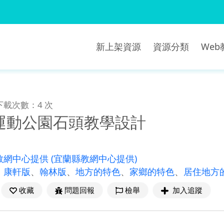
新上架資源
資源分類
We
下載次數：4 次
運動公園石頭教學設計
教網中心提供
(宜蘭縣教網中心提供)
、
康軒版
、
翰林版
、
地方的特色
、
家鄉的特色
、
居住地方
收藏
問題回報
檢舉
加入追蹤