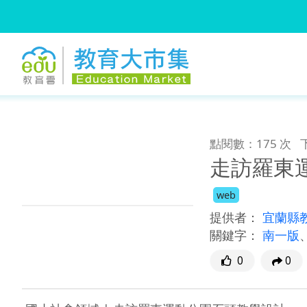
:::
跳到主要內容
:::
點閱數：175 次
走訪羅東
web
提供者：
宜蘭縣
關鍵字：
南一版
0
0