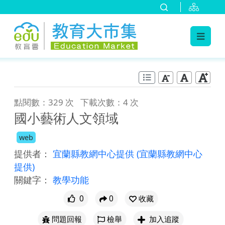
:::
跳到主要內容
:::
點閱數：329 次
下載次數：4 次
國小藝術人文領域
web
提供者：
宜蘭縣教網中心提供
(宜蘭縣教網中心
提供)
關鍵字：
教學功能
0
0
收藏
問題回報
檢舉
加入追蹤