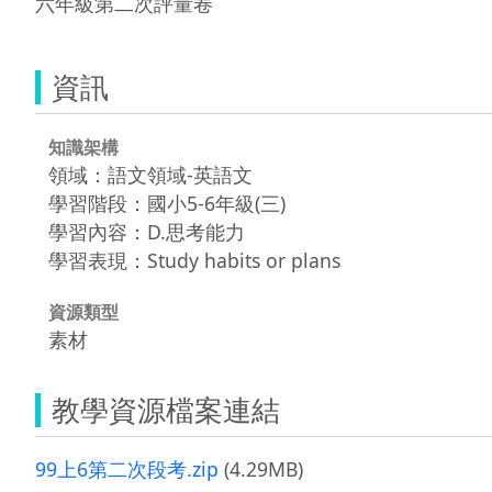
六年級第二次評量卷
資訊
知識架構
領域：語文領域-英語文
學習階段：國小5-6年級(三)
學習內容：D.思考能力
學習表現：Study habits or plans
資源類型
素材
教學資源檔案連結
99上6第二次段考.zip
(4.29MB)