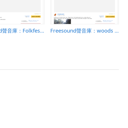
Freesound聲音庫：Folkfestival (indoors).wav
Freesound聲音庫：woods Dorst NL 170324_1110.flac