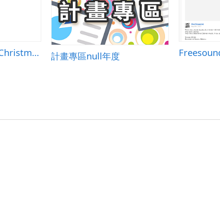
openclipart圖庫：Christmas Greetings - Text
計畫專區null年度