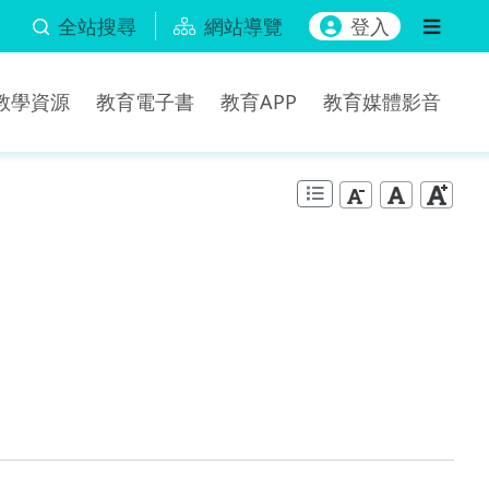
全站搜尋
網站導覽
登入
b教學資源
教育電子書
教育APP
教育媒體影音