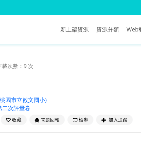
新上架資源
資源分類
We
下載次數：9 次
(桃園市立啟文國小)
第二次評量卷
收藏
問題回報
檢舉
加入追蹤