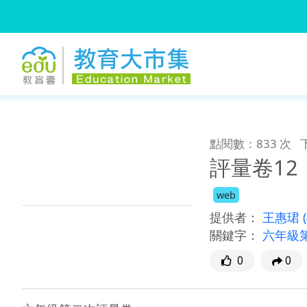
:::
跳到主要內容
:::
點閱數：833 次
評量卷12
web
提供者：
王惠珺
關鍵字：
六年級
0
0