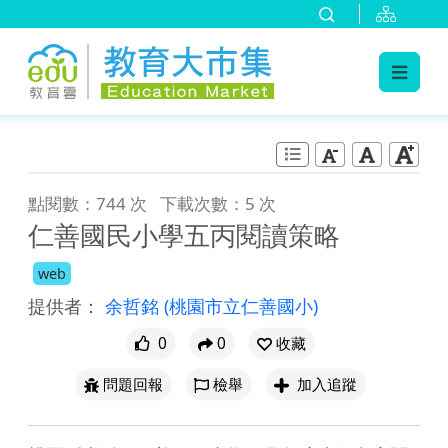
:::
跳到主要內容
:::
點閱數：744 次
下載次數：5 次
仁善國民小學五丙閱讀策略
web
提供者：
余哲銘
(桃園市立仁善國小)
0
0
收藏
問題回報
檢舉
加入追蹤