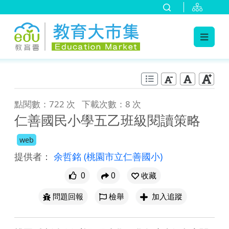
:::
跳到主要內容
:::
點閱數：722 次
下載次數：8 次
仁善國民小學五乙班級閱讀策略
web
提供者：
余哲銘
(桃園市立仁善國小)
0
0
收藏
問題回報
檢舉
加入追蹤