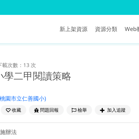
新上架資源
資源分類
We
下載次數：13 次
小學二甲閱讀策略
(桃園市立仁善國小)
收藏
問題回報
檢舉
加入追蹤
實施辦法