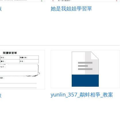
孩
她是我姐姐學習單
yunlin_357_鷸蚌相爭_教案
單