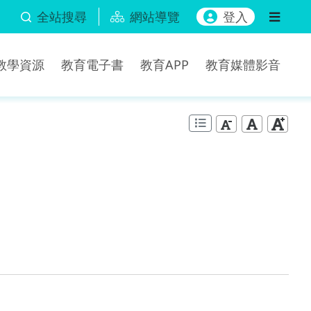
全站搜尋
網站導覽
登入
b教學資源
教育電子書
教育APP
教育媒體影音