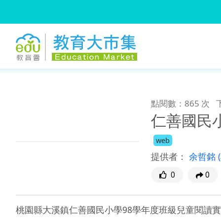
:::
跳到主要內容
:::
點閱數：865 次
仁善國民
web
提供者：
余哲銘
0
0
桃園縣大溪鎮仁善國民小學98學年度班級兒童閱讀