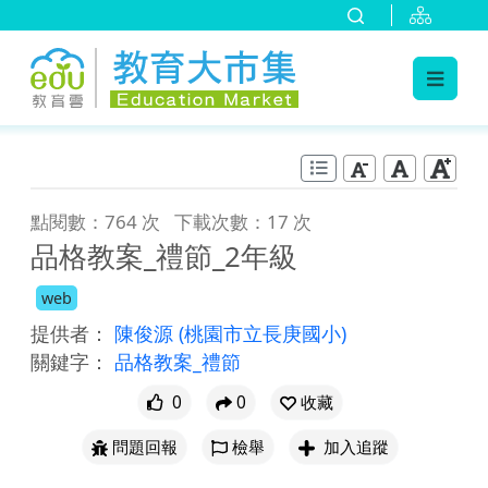
:::
跳到主要內容
:::
點閱數：764 次
下載次數：17 次
品格教案_禮節_2年級
web
提供者：
陳俊源
(桃園市立長庚國小)
關鍵字：
品格教案_禮節
0
0
收藏
問題回報
檢舉
加入追蹤