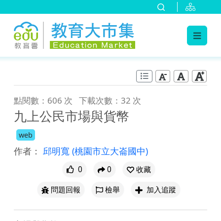
:::
跳到主要內容
:::
點閱數：606 次
下載次數：32 次
九上公民市場與貨幣
web
作者：
邱明寬
(桃園市立大崙國中)
0
0
收藏
問題回報
檢舉
加入追蹤