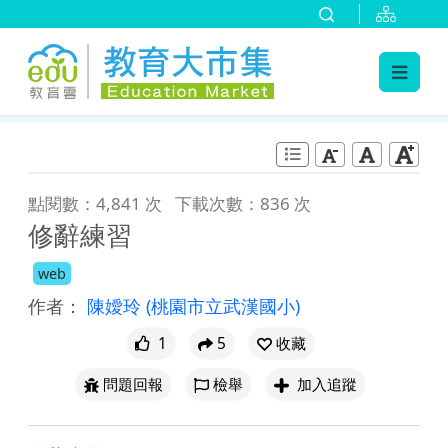
:::
跳到主要內容
:::
點閱數：4,841 次
下載次數：836 次
修辭練習
web
作者：
陳嬡玲
(桃園市立武漢國小)
1
5
收藏
問題回報
檢舉
加入追蹤