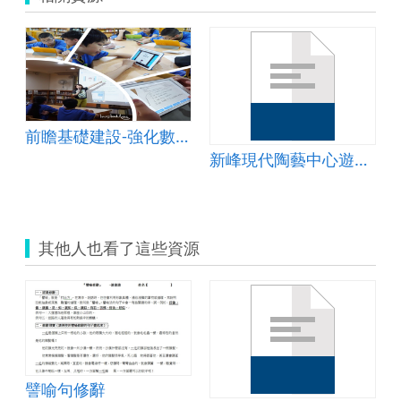
前瞻基礎建設-強化數位教學暨學習資訊應用環境計畫-英文繪本I can handle it!
新峰現代陶藝中心遊學之旅
其他人也看了這些資源
頂真法練習
譬喻句修辭