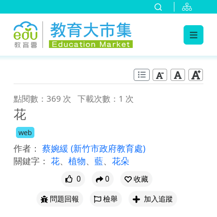
:::
跳到主要內容
:::
點閱數：369 次
下載次數：1 次
花
web
作者：
蔡婉緩
(新竹市政府教育處)
關鍵字：
花
、
植物
、
藍
、
花朵
0
0
收藏
問題回報
檢舉
加入追蹤