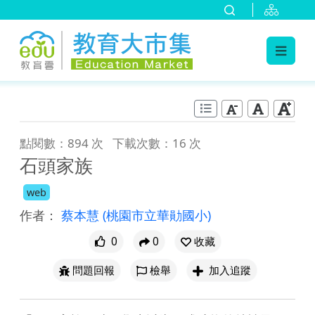
:::
跳到主要內容
:::
點閱數：894 次
下載次數：16 次
石頭家族
web
作者：
蔡本慧
(桃園市立華勛國小)
0
0
收藏
問題回報
檢舉
加入追蹤