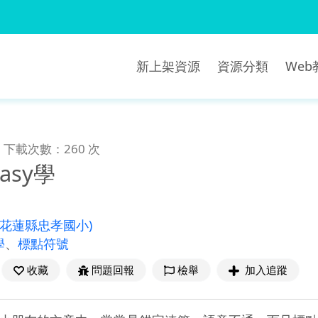
新上架資源
資源分類
We
下載次數：260 次
asy學
(花蓮縣忠孝國小)
學
、
標點符號
收藏
問題回報
檢舉
加入追蹤