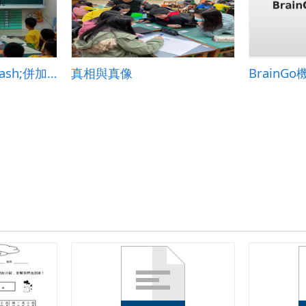
10以內的加法&mdash;併加型
真相與真像
BrainG