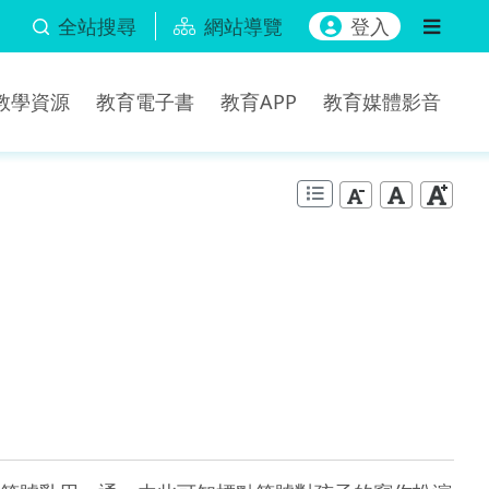
全站搜尋
網站導覽
登入
b教學資源
教育電子書
教育APP
教育媒體影音