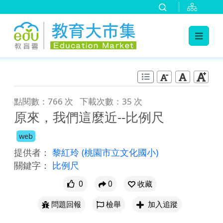
:::
跳到主要內容
:::
點閱數：766 次
下載次數：35 次
原來，我們這麼近--比例尺
web
提供者：
黎紅玲
(桃園市立文化國小)
關鍵字：
比例尺
0
0
收藏
問題回報
檢舉
加入追蹤