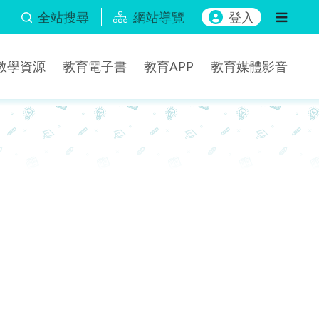
全站搜尋
網站導覽
登入
b教學資源
教育電子書
教育APP
教育媒體影音