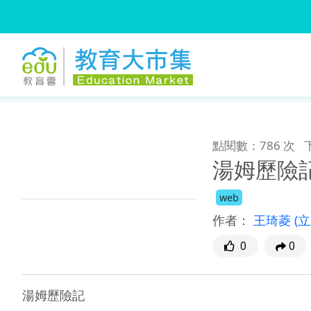
:::
跳到主要內容
:::
點閱數：786 次
湯姆歷險
web
作者：
王琦菱
(
0
0
湯姆歷險記