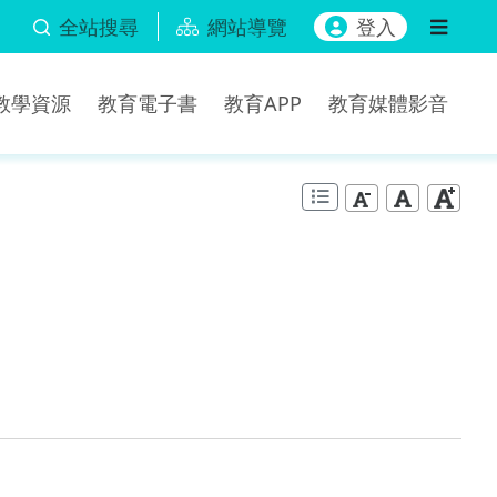
全站搜尋
網站導覽
登入
b教學資源
教育電子書
教育APP
教育媒體影音