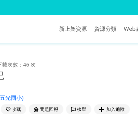
新上架資源
資源分類
We
下載次數：46 次
記
立五光國小)
收藏
問題回報
檢舉
加入追蹤