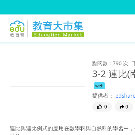
:::
跳到主要內容
:::
點閱數：790 次
3-2 連比
web
提供者：
edshar
0
0
連比與連比例式的應用在數學科與自然科的學習中，