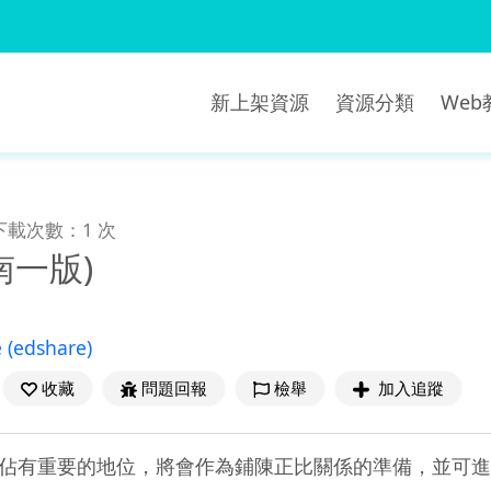
新上架資源
資源分類
We
下載次數：1 次
(南一版)
e
(edshare)
收藏
問題回報
檢舉
加入追蹤
佔有重要的地位，將會作為鋪陳正比關係的準備，並可進