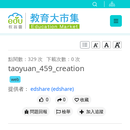
:::
跳到主要內容
:::
點閱數：329 次
下載次數：0 次
taoyuan_459_creation
web
提供者：
edshare
(edshare)
0
0
收藏
問題回報
檢舉
加入追蹤